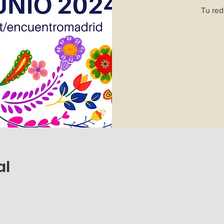
Tu red
al