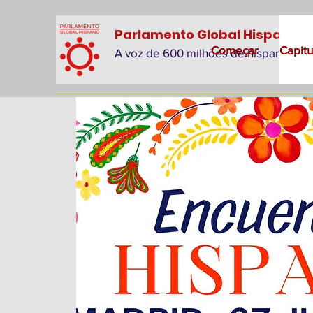
Parlamento Global Hispano
Começar
Capitu
A voz de 600 milhões de hispanos