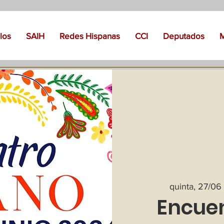
los
SAIH
Redes Hispanas
CCI
Deputados
quinta, 27/06
 
Encue