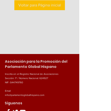
Voltar para Página inicial
Asociación para la Promoción del
Parlamento Global Hispano
Inscrita en el Registro Nacional de Asociaciones
Sección: 1ª / Número Nacional: 624927
NIF: G44749760
Email
info@parlamentoglobalhispano.com
Síguenos