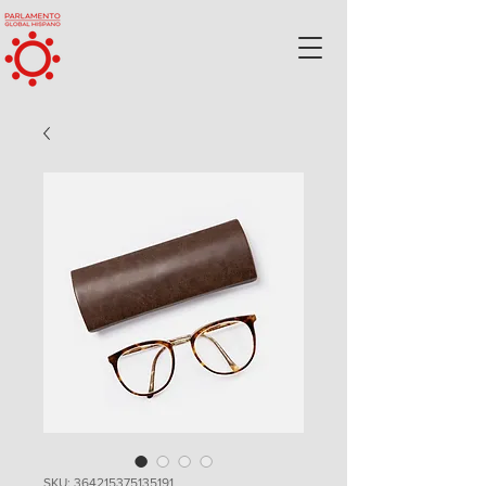
SKU: 364215375135191