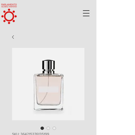
SKU: 364215376135199