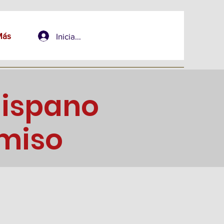
Más
Iniciar sesión
Hispano
miso