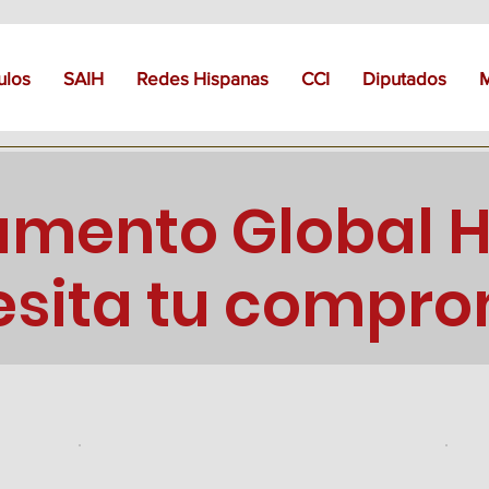
ulos
SAIH
Redes Hispanas
CCI
Diputados
lamento Global 
esita tu compro