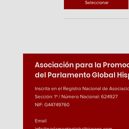
Seleccionar
Asociación para la Promo
del Parlamento Global Hi
Inscrita en el Registro Nacional de Asociac
Sección: 1ª / Número Nacional: 624927
NIF: G44749760
Email
info@parlamentoglobalhispano.com