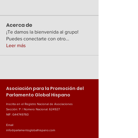
Acerca de
¡Te damos la bienvenida al grupo!
Puedes conectarte con otro
...
Leer más
Asociación para la Promoción del
Parlamento Global Hispano
Inscrita en el Registro Nacional de Asociaciones
Sección: 1ª / Número Nacional: 624927
NIF: G44749760
Email
info@parlamentoglobalhispano.com