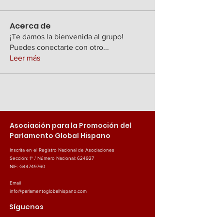
Acerca de
¡Te damos la bienvenida al grupo!
Puedes conectarte con otro
...
Leer más
Asociación para la Promoción del
Parlamento Global Hispano
Inscrita en el Registro Nacional de Asociaciones
Sección: 1ª / Número Nacional: 624927
NIF: G44749760
Email
info@parlamentoglobalhispano.com
Síguenos