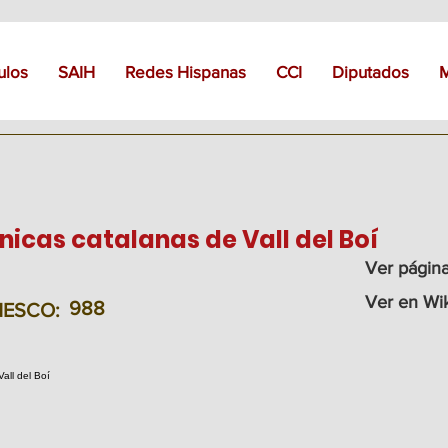
ulos
SAIH
Redes Hispanas
CCI
Diputados
nicas catalanas de Vall del Boí
Ver págin
Ver en Wi
988
UNESCO: