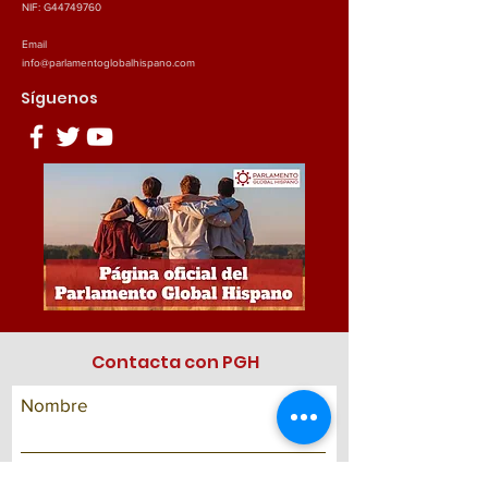
NIF: G44749760
Email
info@parlamentoglobalhispano.com
Síguenos
Contacta con PGH
Nombre
Apellidos