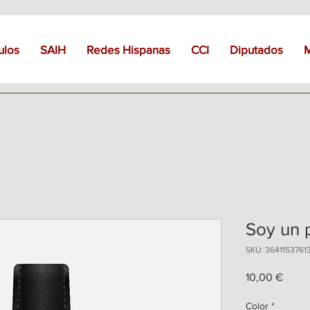
ulos
SAIH
Redes Hispanas
CCI
Diputados
Soy un 
SKU: 3641153761
Preci
10,00 €
Color
*