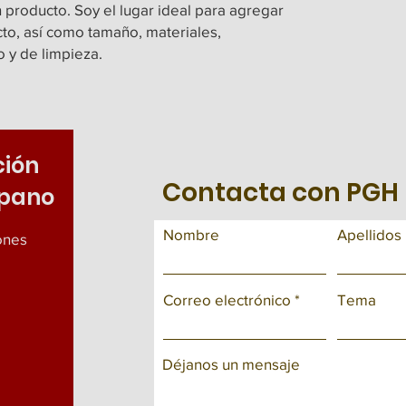
sencilla, gener
 producto. Soy el lugar ideal para agregar 
altos niveles d
pues saben que
to, así como tamaño, materiales, 
con altos nive
o y de limpieza.
ción
Contacta con PGH
spano
Nombre
Apellidos
iones
Correo electrónico
Tema
Déjanos un mensaje