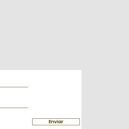
a confianza y credibilidad en tus clientes,
e seguridad.
 en tu tienda pueden realizar compras
les de seguridad.
Enviar