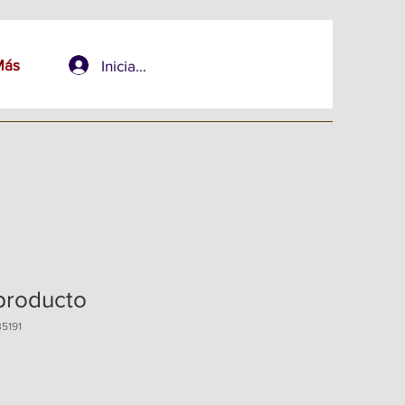
Más
Iniciar sesión
producto
35191
o