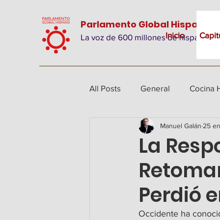
Parlamento Global Hispano
Inicio
Capit
La voz de 600 millones de hispanos
All Posts
General
Cocina 
Manuel Galán
25 e
La Resp
Retomar
Perdió e
Occidente ha conocid