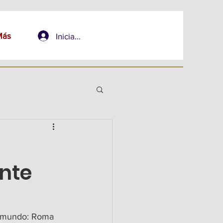
Más
Iniciar sesión
nte
l mundo: Roma 