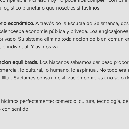
 comparable. Por eso hoy no podemos competir con China:
 logístico planetario que nosotros sí tuvimos.
brio económico.
 A través de la Escuela de Salamanca, des
alanceaba economía pública y privada. Los anglosajones
 privado. Su sistema elimina toda noción de bien común 
io individual. Y así nos va.
ción equilibrada.
 Los hispanos sabíamos dar peso proporc
mercial, lo cultural, lo humano, lo espiritual. No todo er
litar. Sabíamos construir civilización completa, no solo r
o hicimos perfectamente: comercio, cultura, tecnología, der
 con sentido.