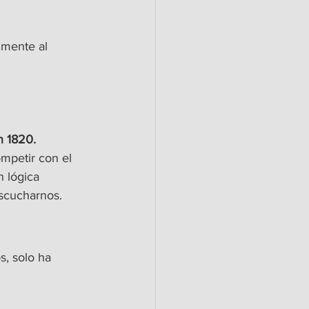
lmente al 
n 1820.
ompetir con el 
 lógica 
escucharnos.
, solo ha 