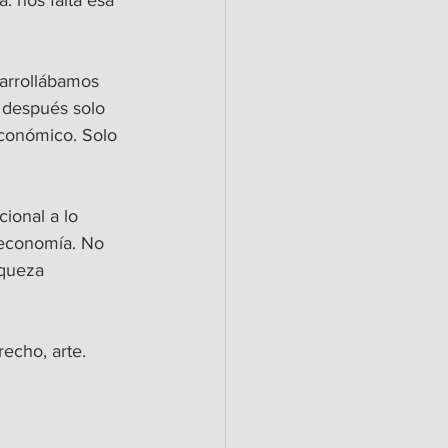
 nos falta esa 
arrollábamos 
 después solo 
económico. Solo 
ional a lo 
a economía. No 
iqueza 
echo, arte. 