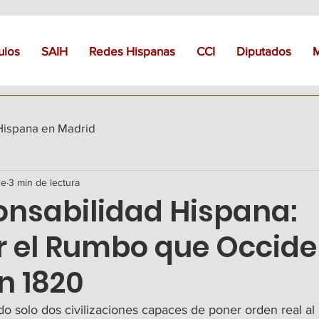
ulos
SAIH
Redes Hispanas
CCI
Diputados
Hispana en Madrid
ne
3 min de lectura
onsabilidad Hispana:
 el Rumbo que Occide
n 1820
o solo dos civilizaciones capaces de poner orden real a