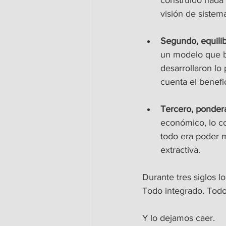
construido nada
visión de sistema
Segundo, equili
un modelo que b
desarrollaron lo
cuenta el benefic
Tercero, pondera
económico, lo co
todo era poder mi
extractiva.
Durante tres siglos l
Todo integrado. Todo
Y lo dejamos caer.