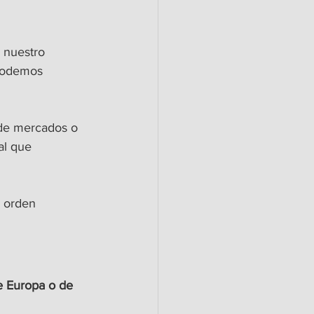
 nuestro 
 podemos 
de mercados o 
al que 
l orden 
 Europa o de 