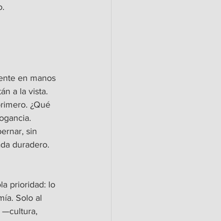
o.
ente en manos 
án a la vista.
primero. ¿Qué 
ogancia. 
ernar, sin 
ada duradero. 
a prioridad: lo 
ía. Solo al 
 —cultura, 