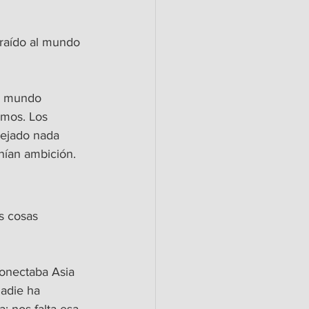
raído al mundo 
l mundo 
amos. Los 
dejado nada 
enían ambición.
s cosas 
onectaba Asia 
adie ha 